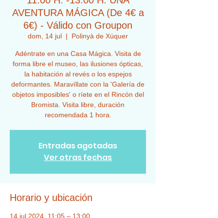
11:00 H. -13:00 H. UNA
AVENTURA MÁGICA (De 4€ a
6€) - Válido con Groupon
dom, 14 jul
  |  
Polinyà de Xúquer
Adéntrate en una Casa Mágica. Visita de
forma libre el museo, las ilusiones ópticas,
la habitación al revés o los espejos
deformantes. Maravíllate con la 'Galería de
objetos imposibles' o ríete en el Rincón del
Bromista. Visita libre, duración
recomendada 1 hora.
Entradas agotadas
Ver otras fechas
Horario y ubicación
14 jul 2024, 11:05 – 13:00