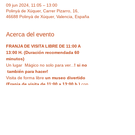
09 jun 2024, 11:05 – 13:00
Polinyà de Xúquer, Carrer Pizarro, 16,
46688 Polinyà de Xúquer, Valencia, España
Acerca del evento
FRANJA DE VISITA LIBRE DE 11:00 A 
13:00 H. (Duración recomendada 60 
minutos)
Un lugar  Mágico no solo para ver...
! si no 
 también para hacer!  
Visita de forma libre
 un museo divertido 
(Franja de visita de 11:00 a 13:00 h.)
 con 
ilusiones ópticas, enigmas, juegos y 
nuestra
 curiosa habitación al revés
 para 
haceros vuestra 
foto más divertida o 
nuestra sala de espejos deformantes y 
mágicos
. Un espacio único,  con Museo 
de antigüedades , Ilusiones ópticas para 
tus fotos más divertidas, enigmas, retos y 
áreas interactivas y de juego.  Solo visita 