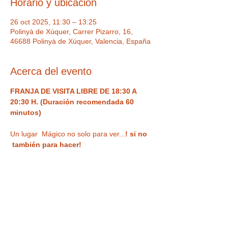
Horario y ubicación
26 oct 2025, 11:30 – 13:25
Polinyà de Xúquer, Carrer Pizarro, 16,
46688 Polinyà de Xúquer, Valencia, España
Acerca del evento
FRANJA DE VISITA LIBRE DE 18:30 A 
20:30 H. (Duración recomendada 60 
minutos) 
Un lugar  Mágico no solo para ver...
! si no 
 también para hacer!  
Visita de forma libre
 un museo divertido 
(Franja de visita de 18:30 a 20:30 h.)
 con 
ilusiones ópticas, enigmas, juegos y 
nuestra
 curiosa habitación al revés
 para 
haceros vuestra 
foto más divertida o 
nuestra sala de espejos deformantes y 
mágicos
. Un espacio único,  con Museo 