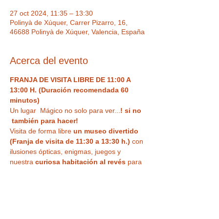
27 oct 2024, 11:35 – 13:30
Polinyà de Xúquer, Carrer Pizarro, 16,
46688 Polinyà de Xúquer, Valencia, España
Acerca del evento
FRANJA DE VISITA LIBRE DE 11:00 A 
13:00 H. (Duración recomendada 60 
minutos)
Un lugar  Mágico no solo para ver...
! si no 
 también para hacer!  
Visita de forma libre
 un museo divertido 
(Franja de visita de 11:30 a 13:30 h.)
 con 
ilusiones ópticas, enigmas, juegos y 
nuestra
 curiosa habitación al revés
 para 
haceros vuestra 
foto más divertida o 
nuestra sala de espejos deformantes y 
mágicos
. Un espacio único,  con Museo 
de antigüedades , Ilusiones ópticas para 
tus fotos más divertidas, enigmas, retos y 