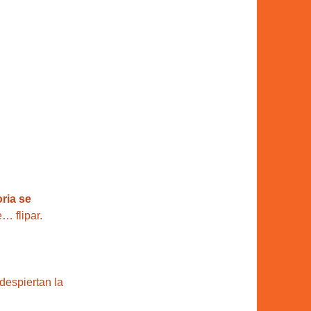
oria se 
… flipar.
despiertan la 