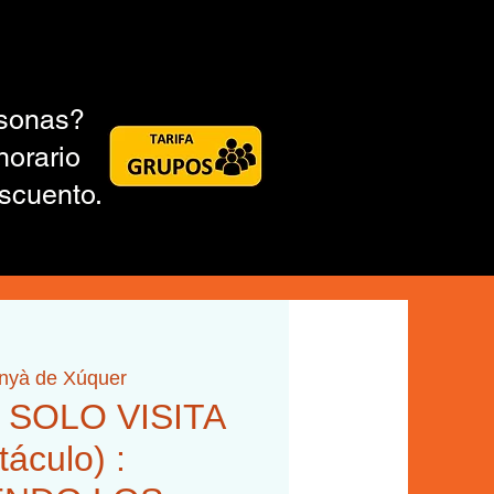
rsonas?
horario
scuento.
inyà de Xúquer
H SOLO VISITA
táculo) :