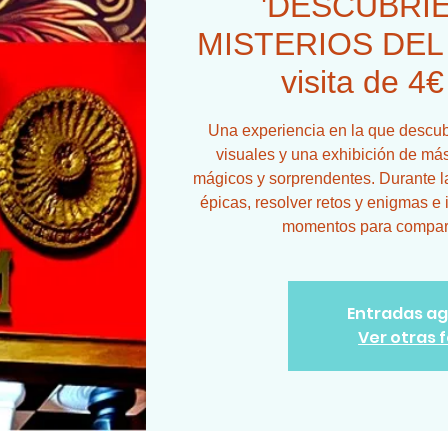
'DESCUBRI
MISTERIOS DEL 
visita de 4€
Una experiencia en la que descubr
visuales y una exhibición de más
mágicos y sorprendentes. Durante la
épicas, resolver retos y enigmas e 
momentos para comparti
Entradas a
Ver otras 