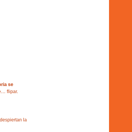
oria se 
… flipar.
despiertan la 