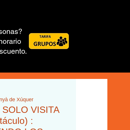
rsonas?
horario
scuento.
inyà de Xúquer
H SOLO VISITA
táculo) :