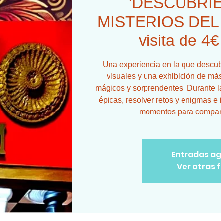
'DESCUBRI
MISTERIOS DEL 
visita de 4€
Una experiencia en la que descubr
visuales y una exhibición de más
mágicos y sorprendentes. Durante la
épicas, resolver retos y enigmas e 
momentos para comparti
Entradas a
Ver otras 