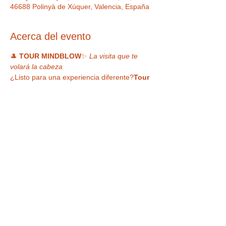
46688 Polinyà de Xúquer, Valencia, España
Acerca del evento
🎩 
TOUR MINDBLOW
✨ 
La visita que te 
volará la cabeza
¿Listo para una experiencia diferente?
Tour 
Mindblow
 es una visita libre por la Casa 
Museo de la Magia donde 
nada es lo que 
parece… y todo es alucinante
.
Recorre a tu ritmo un espacio lleno de: 
🔮 
Ilusiones ópticas
 que engañan a tus 
ojos y retan tu mente
📸 
Photocalls imposibles y divertidos
, 
perfectos para tu feed🪄 
Objetos mágicos, raros y únicos
 de 
todas las épocas
LEER MÁS >