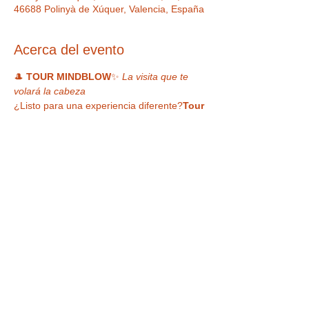
46688 Polinyà de Xúquer, Valencia, España
Acerca del evento
🎩 
TOUR MINDBLOW
✨ 
La visita que te 
volará la cabeza
¿Listo para una experiencia diferente?
Tour 
Mindblow
 es una visita libre por la Casa 
Museo de la Magia donde 
nada es lo que 
parece… y todo es alucinante
.
Recorre a tu ritmo un espacio lleno de: 
🔮 
Ilusiones ópticas
 que engañan a tus 
ojos y retan tu mente
📸 
Photocalls imposibles y divertidos
, 
perfectos para tu feed🪄 
Objetos mágicos, raros y únicos
 de 
todas las épocas
LEER MÁS >