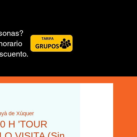
rsonas?
horario
scuento.
nyà de Xúquer
30 H 'TOUR
O VISITA (Sin