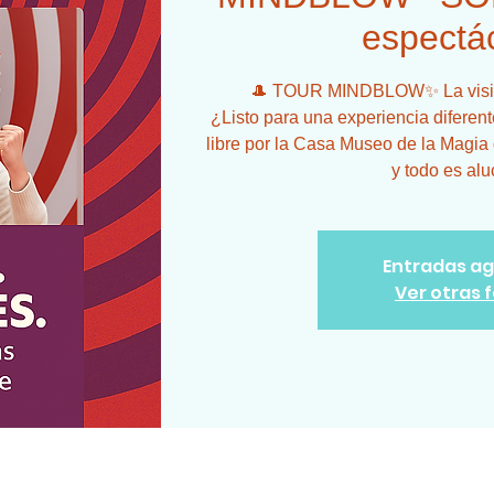
espectác
🎩 TOUR MINDBLOW✨ La visita 
¿Listo para una experiencia diferen
libre por la Casa Museo de la Magi
Entradas a
Ver otras 