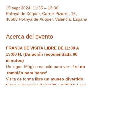
15 sept 2024, 11:35 – 13:30
Polinyà de Xúquer, Carrer Pizarro, 16,
46688 Polinyà de Xúquer, Valencia, España
Acerca del evento
FRANJA DE VISITA LIBRE DE 11:00 A 
13:00 H. (Duración recomendada 60 
minutos)
Un lugar  Mágico no solo para ver...
! si no 
 también para hacer!  
Visita de forma libre
 un museo divertido 
(Franja de visita de 11:30 a 13:30 h.)
 con 
ilusiones ópticas, enigmas, juegos y 
nuestra
 curiosa habitación al revés
 para 
haceros vuestra 
foto más divertida o 
nuestra sala de espejos deformantes y 
mágicos
. Un espacio único,  con Museo 
de antigüedades , Ilusiones ópticas para 
tus fotos más divertidas, enigmas, retos y 