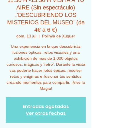
11:30 H -13:30 H VISITA A TU
AIRE (Sin espectáculo)
:'DESCUBRIENDO LOS
MISTERIOS DEL MUSEO' (de
4€ a 6 €)
dom, 13 jul
  |  
Polinyà de Xúquer
Una experiencia en la que descubrirás
ilusiones ópticas, retos visuales y una
exhibición de más de 1.000 objetos
curiosos, mágicos y 'retro'. Durante la visita
vas poderte hacer fotos épicas, resolver
retos y enigmas e ilusionar tus sentidos
creando momentos para compartir. ¡Vive la
Magia!
Entradas agotadas
Ver otras fechas