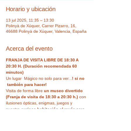
Horario y ubicación
13 jul 2025, 11:35 – 13:30
Polinyà de Xúquer, Carrer Pizarro, 16,
46688 Polinyà de Xúquer, Valencia, España
Acerca del evento
FRANJA DE VISITA LIBRE DE 18:30 A 
20:30 H. (Duración recomendada 60 
minutos)
Un lugar  Mágico no solo para ver...
! si no 
 también para hacer!  
Visita de forma libre
 un museo divertido 
(Franja de visita de 18:30 a 20:30 h.)
 con 
ilusiones ópticas, enigmas, juegos y 
nuestra
 curiosa habitación al revés
 para 
haceros vuestra 
foto más divertida o 
nuestra sala de espejos deformantes y 
mágicos
. Un espacio único,  con Museo 