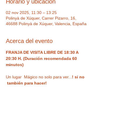
Horario y ubicación
02 nov 2025, 11:30 – 13:25
Polinyà de Xúquer, Carrer Pizarro, 16,
46688 Polinyà de Xúquer, Valencia, España
Acerca del evento
FRANJA DE VISITA LIBRE DE 18:30 A 
20:30 H. (Duración recomendada 60 
minutos) 
Un lugar  Mágico no solo para ver...
! si no 
 también para hacer!  
Visita de forma libre
 un museo divertido 
(Franja de visita de 18:30 a 20:30 h.)
 con 
ilusiones ópticas, enigmas, juegos y 
nuestra
 curiosa habitación al revés
 para 
haceros vuestra 
foto más divertida o 
nuestra sala de espejos deformantes y 
mágicos
. Un espacio único,  con Museo 