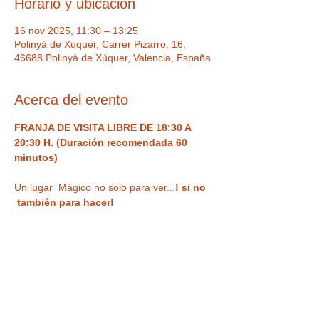
Horario y ubicación
16 nov 2025, 11:30 – 13:25
Polinyà de Xúquer, Carrer Pizarro, 16,
46688 Polinyà de Xúquer, Valencia, España
Acerca del evento
FRANJA DE VISITA LIBRE DE 18:30 A 
20:30 H. (Duración recomendada 60 
minutos) 
Un lugar  Mágico no solo para ver...
! si no 
 también para hacer!  
Visita de forma libre
 un museo divertido 
(Franja de visita de 18:30 a 20:30 h.)
 con 
ilusiones ópticas, enigmas, juegos y 
nuestra
 curiosa habitación al revés
 para 
haceros vuestra 
foto más divertida o 
nuestra sala de espejos deformantes y 
mágicos
. Un espacio único,  con Museo 