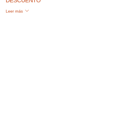
DESCUENTO
Leer más
Precio
De 9,80 € a 11,90 €
ADULTOS (+12 AÑOS)
11,90 €
IVA incluido
NIÑOS (4-12 AÑOS)
9,80 €
IVA incluido
Venta finalizada
Tipo de entrada