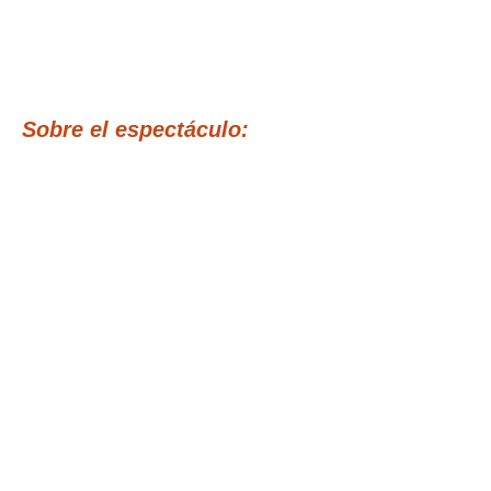
Sobre el espectáculo:
LEER MÁS >
Tickets
Venta finalizada
Tipo de entrada
ANTICIPADAS -30%
DESCUENTO
Leer más