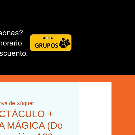
rsonas?
horario
scuento.
inyà de Xúquer
ECTÁCULO +
SA MÁGICA (De