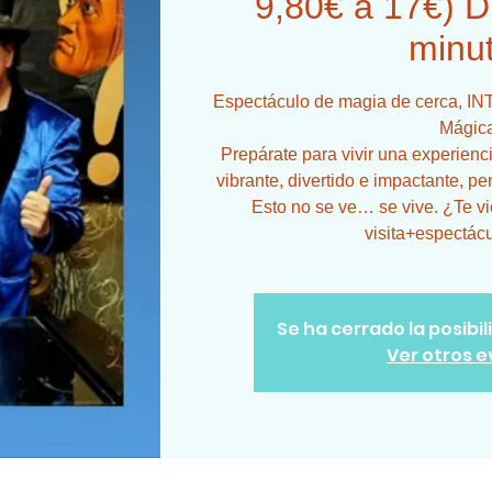
9,80€ a 17€) D
minu
Espectáculo de magia de cerca, IN
Mágic
Prepárate para vivir una experien
vibrante, divertido e impactante, p
Esto no se ve… se vive. ¿Te v
visita+espectácu
Se ha cerrado la posibi
Ver otros 