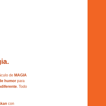
ia.
áculo de 
MAGIA 
 de humor
 para 
ndiferente
. Todo 
akan
 con 