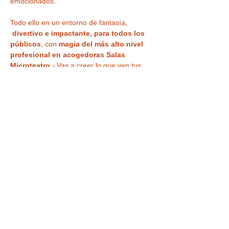
emocionados.
Todo ello en un entorno de fantasía, 
divertivo e impactante, para todos los 
públicos
, con 
magia del más alto nivel 
profesional en acogedoras Salas 
Microteatro 
¿Vas a creer lo que ven tus 
ojos?
Tras el espectáculo tu entrada también te 
da acceso a la
 VISITA a la CASA MÁGICA 
,
 con museo, ilusiones ópticas, enigmas, 
juegos y nuestra
 curiosa habitación al 
revés
 para haceros vuestra 
foto más 
divertida o nuestra sala…
LEER MÁS >
Tickets