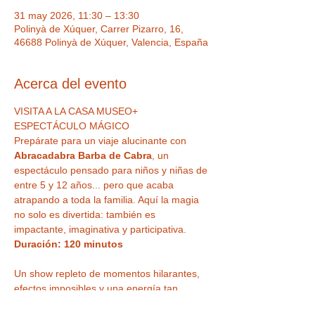
31 may 2026, 11:30 – 13:30
Polinyà de Xúquer, Carrer Pizarro, 16,
46688 Polinyà de Xúquer, Valencia, España
Acerca del evento
VISITA A LA CASA MUSEO+ 
ESPECTÁCULO MÁGICO 
Prepárate para un viaje alucinante con 
Abracadabra Barba de Cabra
, un 
espectáculo pensado para niños y niñas de 
entre 5 y 12 años... pero que acaba 
atrapando a toda la familia. Aquí la magia 
no solo es divertida: también es 
impactante, imaginativa y participativa. 
Duración: 120 minutos
Un show repleto de momentos hilarantes, 
efectos imposibles y una energía tan 
contagiosa que incluso los adultos se verán 