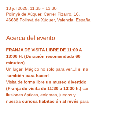
13 jul 2025, 11:35 – 13:30
Polinyà de Xúquer, Carrer Pizarro, 16,
46688 Polinyà de Xúquer, Valencia, España
Acerca del evento
FRANJA DE VISITA LIBRE DE 11:00 A 
13:00 H. (Duración recomendada 60 
minutos)
Un lugar  Mágico no solo para ver...
! si no 
 también para hacer!  
Visita de forma libre
 un museo divertido 
(Franja de visita de 11:30 a 13:30 h.)
 con 
ilusiones ópticas, enigmas, juegos y 
nuestra
 curiosa habitación al revés
 para 
haceros vuestra 
foto más divertida o 
nuestra sala de espejos deformantes y 
mágicos
. Un espacio único,  con Museo 
de antigüedades , Ilusiones ópticas para 
tus fotos más divertidas, enigmas, retos y 