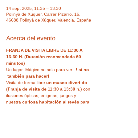
14 sept 2025, 11:35 – 13:30
Polinyà de Xúquer, Carrer Pizarro, 16,
46688 Polinyà de Xúquer, Valencia, España
Acerca del evento
FRANJA DE VISITA LIBRE DE 11:30 A 
13:30 H. (Duración recomendada 60 
minutos)
Un lugar  Mágico no solo para ver...
! si no 
 también para hacer!  
Visita de forma libre
 un museo divertido 
(Franja de visita de 11:30 a 13:30 h.)
 con 
ilusiones ópticas, enigmas, juegos y 
nuestra
 curiosa habitación al revés
 para 
haceros vuestra 
foto más divertida o 
nuestra sala de espejos deformantes y 
mágicos
. Un espacio único,  con Museo 
de antigüedades , Ilusiones ópticas para 
tus fotos más divertidas, enigmas, retos y 