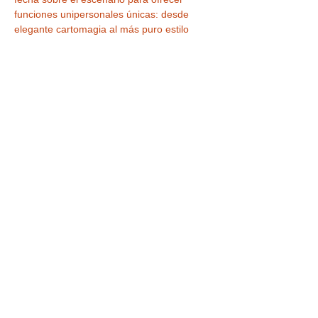
funciones unipersonales únicas: desde 
elegante cartomagia al más puro estilo 
Las Vegas,  hasta delirantes números 
cómicos con toques steampunk. Cada 
mago es distinto; cada artista aporta su 
sello personal para que repitas y siempre 
descubras algo nuevo. 
¿Por qué no puedes 
perdértelo?
Familiar y apto para todas las 
edades
: diversión garantizada tanto 
para niños como para adultos.
Imposible y sorprendente
: 
desapariciones a centímetros de tus 
ojos, predicciones imposibles y objetos 
que cobran vida.
LEER MÁS >