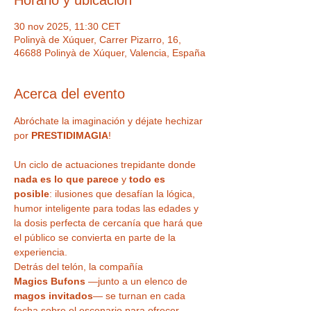
Horario y ubicación
30 nov 2025, 11:30 CET
Polinyà de Xúquer, Carrer Pizarro, 16,
46688 Polinyà de Xúquer, Valencia, España
Acerca del evento
Abróchate la imaginación y déjate hechizar 
por 
PRESTIDIMAGIA
!
Un ciclo de actuaciones trepidante donde 
nada es lo que parece
 y 
todo es 
posible
: ilusiones que desafían la lógica, 
humor inteligente para todas las edades y 
la dosis perfecta de cercanía que hará que 
el público se convierta en parte de la 
experiencia.
Detrás del telón, la compañía 
Magics Bufons
 —junto a un elenco de 
magos invitados
— se turnan en cada 
fecha sobre el escenario para ofrecer 