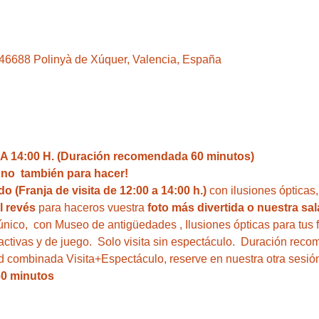
, 46688 Polinyà de Xúquer, Valencia, España
 14:00 H. (Duración recomendada 60 minutos)
i no  también para hacer!  
o (Franja de visita de 12:00 a 14:00 h.)
 con ilusiones ópticas
l revés
 para haceros vuestra 
foto más divertida o nuestra sal
único,  con Museo de antigüedades , Ilusiones ópticas para tus 
ractivas y de juego.  Solo visita sin espectáculo.  Duración rec
ad combinada Visita+Espectáculo, reserve en nuestra otra sesión
60 minutos