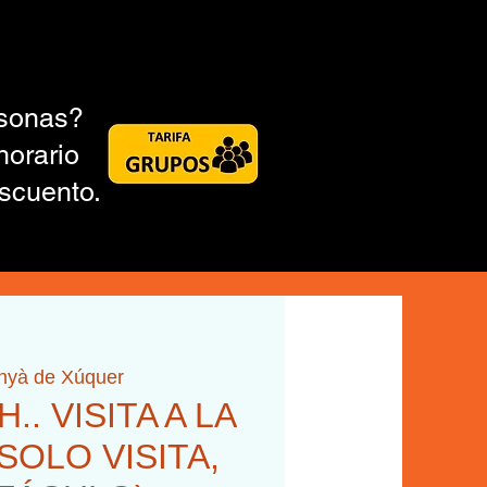
rsonas?
horario
scuento.
inyà de Xúquer
H.. VISITA A LA
SOLO VISITA,