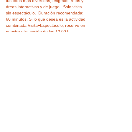
tus fotos más divertidas, enigmas, retos y 
áreas interactivas y de juego.  Solo visita 
sin espectáculo.  Duración recomendada: 
60 minutos. Si lo que desea es la actividad 
combinada Visita+Espectáculo, reserve en 
nuestra otra sesión de las 12:00 h.
Duración recomendada de la visita 60 
minutos
Tickets
Venta finalizada
Tipo de entrada
VISITA CASA MUSEO DE LA
MAGIA
Leer más
Precio