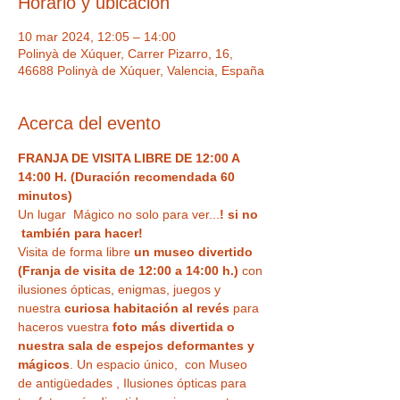
Horario y ubicación
10 mar 2024, 12:05 – 14:00
Polinyà de Xúquer, Carrer Pizarro, 16,
46688 Polinyà de Xúquer, Valencia, España
Acerca del evento
FRANJA DE VISITA LIBRE DE 12:00 A 
14:00 H. (Duración recomendada 60 
minutos)
Un lugar  Mágico no solo para ver...
! si no 
 también para hacer!  
Visita de forma libre
 un museo divertido 
(Franja de visita de 12:00 a 14:00 h.)
 con 
ilusiones ópticas, enigmas, juegos y 
nuestra
 curiosa habitación al revés
 para 
haceros vuestra 
foto más divertida o 
nuestra sala de espejos deformantes y 
mágicos
. Un espacio único,  con Museo 
de antigüedades , Ilusiones ópticas para 