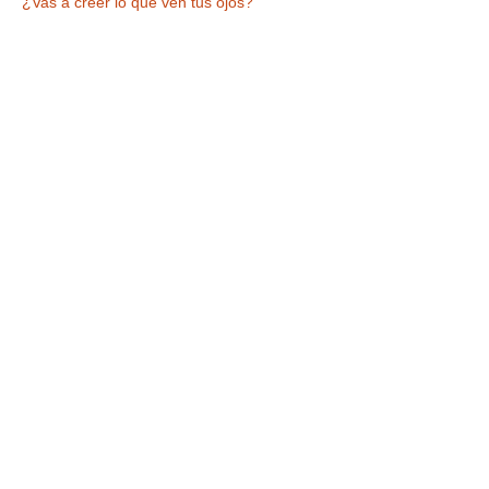
¿Vas a creer lo que ven tus ojos?
Tickets
Entradas agotadas
Tipo de entrada
VISITA +ESPECTÁCULO
Leer más
Precio
9,90 €
IVA incluido
Este evento está agotado