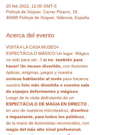
20 feb 2022, 12:00 GMT-5
Polinyà de Xúquer, Carrer Pizarro, 16,
46688 Polinyà de Xúquer, Valencia, España
Acerca del evento
VISITA A LA CASA MUSEO+ 
ESPECTÁCULO MÁGICO Un lugar  Mágico 
no solo para ver...
! si no  también para 
hacer! Un museo divertido,
 con ilusiones 
ópticas, enigmas, juegos y nuestra
curiosa habitación al revés
 para haceros 
vuestra 
foto más divertida o nuestra sala 
de espejos deformantes y mágicos
. 
Luego de la visita disfrutaréis de un 
ESPECTÁCULO DE MAGIA EN DIRECTO
 , 
en uno de nuestros microteatros, 
divertivo 
e impactante, para todos los públicos
, 
de la mano de ilusionistas reconocidos, con 
magia del más alto nivel profesional. 