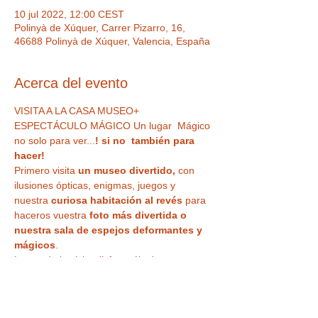
10 jul 2022, 12:00 CEST
Polinyà de Xúquer, Carrer Pizarro, 16,
46688 Polinyà de Xúquer, Valencia, España
Acerca del evento
VISITA A LA CASA MUSEO+ 
ESPECTÁCULO MÁGICO Un lugar  Mágico 
no solo para ver...
! si no  también para 
hacer!  
Primero visita
 un museo divertido,
 con 
ilusiones ópticas, enigmas, juegos y 
nuestra
 curiosa habitación al revés
 para 
haceros vuestra 
foto más divertida o 
nuestra sala de espejos deformantes y 
mágicos
. 
Luego de la visita disfrutaréis de un 
ESPECTÁCULO DE MAGIA EN DIRECTO
 , 
en uno de nuestros microteatros, 
divertivo 
e impactante, para todos los públicos
, 