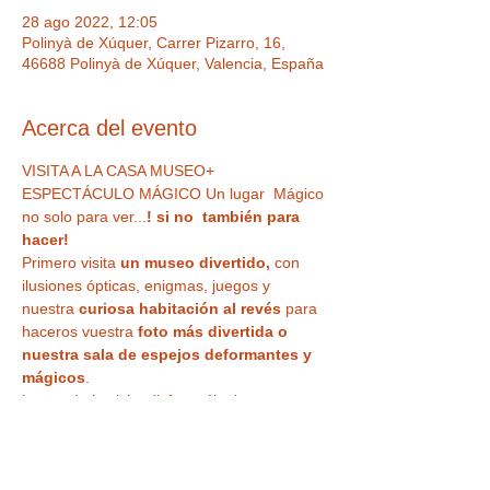
28 ago 2022, 12:05
Polinyà de Xúquer, Carrer Pizarro, 16,
46688 Polinyà de Xúquer, Valencia, España
Acerca del evento
VISITA A LA CASA MUSEO+ 
ESPECTÁCULO MÁGICO Un lugar  Mágico 
no solo para ver...
! si no  también para 
hacer!  
Primero visita
 un museo divertido,
 con 
ilusiones ópticas, enigmas, juegos y 
nuestra
 curiosa habitación al revés
 para 
haceros vuestra 
foto más divertida o 
nuestra sala de espejos deformantes y 
mágicos
. 
Luego de la visita disfrutaréis de un 
ESPECTÁCULO DE MAGIA EN DIRECTO
 , 
en uno de nuestros microteatros, 
divertivo 
e impactante, para todos los públicos
, 