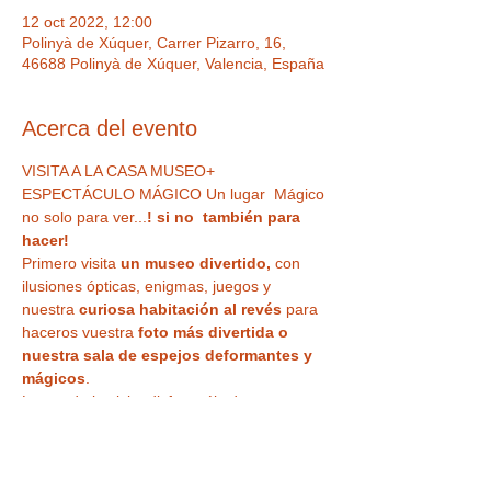
12 oct 2022, 12:00
Polinyà de Xúquer, Carrer Pizarro, 16,
46688 Polinyà de Xúquer, Valencia, España
Acerca del evento
VISITA A LA CASA MUSEO+ 
ESPECTÁCULO MÁGICO Un lugar  Mágico 
no solo para ver...
! si no  también para 
hacer!  
Primero visita
 un museo divertido,
 con 
ilusiones ópticas, enigmas, juegos y 
nuestra
 curiosa habitación al revés
 para 
haceros vuestra 
foto más divertida o 
nuestra sala de espejos deformantes y 
mágicos
. 
Luego de la visita disfrutaréis de un 
ESPECTÁCULO DE MAGIA EN DIRECTO
 , 
en uno de nuestros microteatros, 
divertivo 
e impactante, para todos los públicos
, 