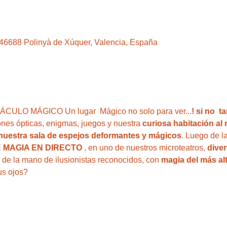
, 46688 Polinyà de Xúquer, Valencia, España
LO MÁGICO Un lugar  Mágico no solo para ver...
! si no  
iones ópticas, enigmas, juegos y nuestra
 curiosa habitación al 
 nuestra sala de espejos deformantes y mágicos
. Luego de la
 MAGIA EN DIRECTO
 , en uno de nuestros microteatros, 
diver
, de la mano de ilusionistas reconocidos, con 
magia del más alt
us ojos?