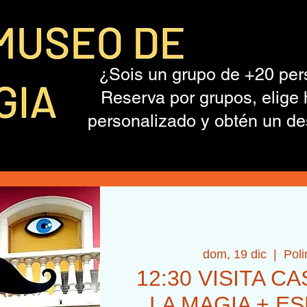
¿Sois un grupo de +20 pe
Reserva por grupos, elige 
personalizado y obtén un de
dom, 19 dic
  |  
Pol
12:30 VISITA C
LA MAGIA + E