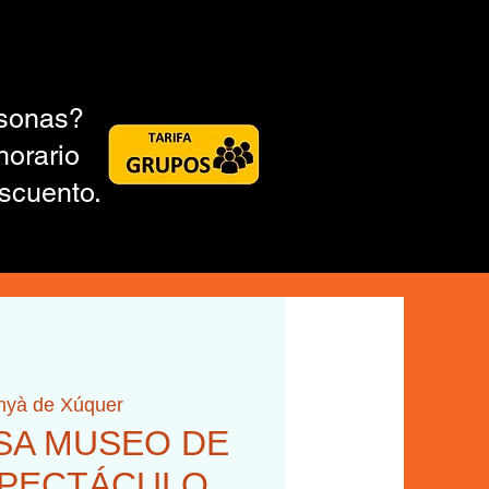
rsonas?
horario
scuento.
inyà de Xúquer
ASA MUSEO DE
SPECTÁCULO