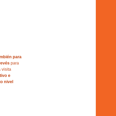
también para 
revés
 para 
 visita 
tivo e 
o nivel 