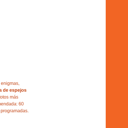
, enigmas, 
a de espejos 
fotos más 
omendada: 60 
s programadas.