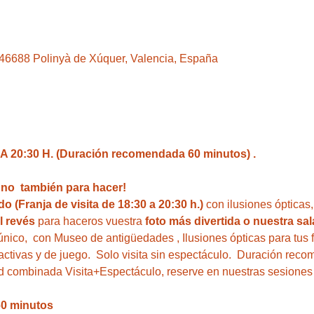
, 46688 Polinyà de Xúquer, Valencia, España
 20:30 H. (Duración recomendada 60 minutos) .
i no  también para hacer!  
o (Franja de visita de 18:30 a 20:30 h.)
 con ilusiones ópticas
l revés
 para haceros vuestra 
foto más divertida o nuestra sal
único,  con Museo de antigüedades , Ilusiones ópticas para tus 
ractivas y de juego.  Solo visita sin espectáculo.  Duración rec
dad combinada Visita+Espectáculo, reserve en nuestras sesione
60 minutos