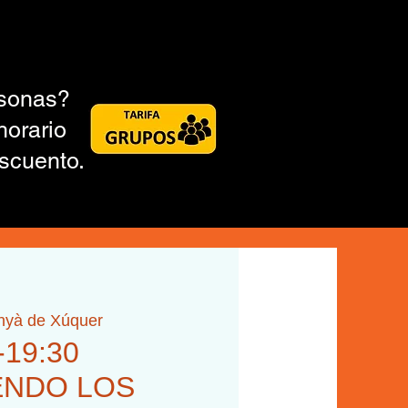
rsonas?
horario
scuento.
inyà de Xúquer
-19:30
ENDO LOS