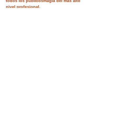
todos los públicos
magia del más alto 
nivel profesional. 
Tickets
Entradas agotadas
Tipo de entrada
VISITA +ESPECTÁCULO
Leer más
Precio
9,90 €
IVA incluido
Este evento está agotado