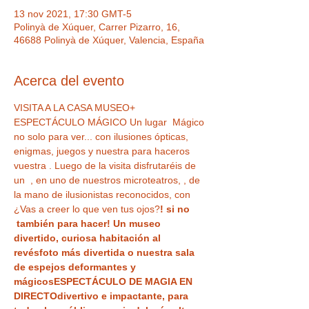
13 nov 2021, 17:30 GMT-5
Polinyà de Xúquer, Carrer Pizarro, 16,
46688 Polinyà de Xúquer, Valencia, España
Acerca del evento
VISITA A LA CASA MUSEO+ 
ESPECTÁCULO MÁGICO Un lugar  Mágico 
no solo para ver...
 con ilusiones ópticas, 
enigmas, juegos y nuestra
 para haceros 
vuestra 
. Luego de la visita disfrutaréis de 
un 
 , en uno de nuestros microteatros, 
, de 
la mano de ilusionistas reconocidos, con 
¿Vas a creer lo que ven tus ojos?
! si no 
 también para hacer! Un museo 
divertido,
 curiosa habitación al 
revés
foto más divertida o nuestra sala 
de espejos deformantes y 
mágicos
ESPECTÁCULO DE MAGIA EN 
DIRECTO
divertivo e impactante, para 