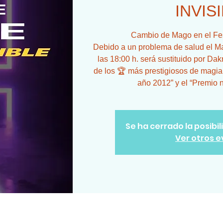
INVIS
Cambio de Mago en el Fes
Debido a un problema de salud el M
las 18:00 h. será sustituido por Dak
de los 🏆 más prestigiosos de magia,
año 2012” y el “Premio 
Se ha cerrado la posibi
Ver otros 