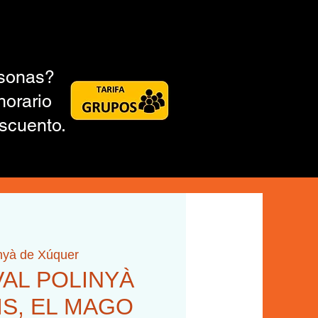
rsonas?
horario
scuento.
nyà de Xúquer
VAL POLINYÀ
IS, EL MAGO