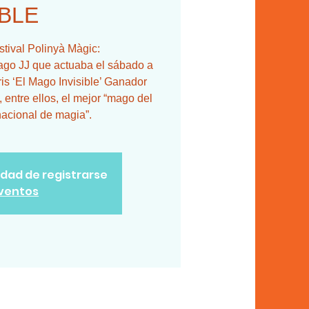
IBLE
tival Polinyà Màgic:
ago JJ que actuaba el sábado a
ris ‘El Mago Invisible’ Ganador
 entre ellos, el mejor “mago del
nacional de magia”.
lidad de registrarse
eventos