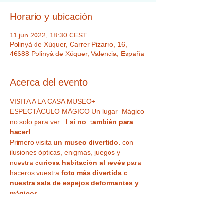
Horario y ubicación
11 jun 2022, 18:30 CEST
Polinyà de Xúquer, Carrer Pizarro, 16,
46688 Polinyà de Xúquer, Valencia, España
Acerca del evento
VISITA A LA CASA MUSEO+ 
ESPECTÁCULO MÁGICO Un lugar  Mágico 
no solo para ver...
! si no  también para 
hacer! 
Primero
visita 
un museo divertido,
 con 
ilusiones ópticas, enigmas, juegos y 
nuestra
 curiosa habitación al revés
 para 
haceros vuestra 
foto más divertida o 
nuestra sala de espejos deformantes y 
mágicos
. 
Luego de la visita disfrutaréis de un 
ESPECTÁCULO DE MAGIA EN DIRECTO
 , 