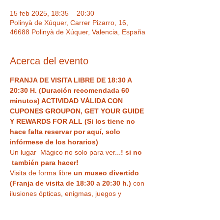
15 feb 2025, 18:35 – 20:30
Polinyà de Xúquer, Carrer Pizarro, 16,
46688 Polinyà de Xúquer, Valencia, España
Acerca del evento
FRANJA DE VISITA LIBRE DE 18:30 A 
20:30 H. (Duración recomendada 60 
minutos) ACTIVIDAD VÁLIDA CON 
CUPONES GROUPON, GET YOUR GUIDE 
Y REWARDS FOR ALL (Si los tiene no 
hace falta reservar por aquí, solo 
infórmese de los horarios) 
Un lugar  Mágico no solo para ver...
! si no 
 también para hacer!  
Visita de forma libre
 un museo divertido 
(Franja de visita de 18:30 a 20:30 h.)
 con 
ilusiones ópticas, enigmas, juegos y 
nuestra
 curiosa habitación al revés
 para 
haceros vuestra 
foto más divertida o 