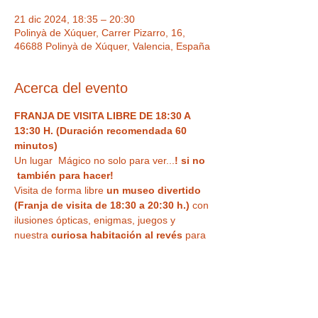
21 dic 2024, 18:35 – 20:30
Polinyà de Xúquer, Carrer Pizarro, 16,
46688 Polinyà de Xúquer, Valencia, España
Acerca del evento
FRANJA DE VISITA LIBRE DE 18:30 A 
13:30 H. (Duración recomendada 60 
minutos)
Un lugar  Mágico no solo para ver...
! si no 
 también para hacer!  
Visita de forma libre
 un museo divertido 
(Franja de visita de 18:30 a 20:30 h.)
 con 
ilusiones ópticas, enigmas, juegos y 
nuestra
 curiosa habitación al revés
 para 
haceros vuestra 
foto más divertida o 
nuestra sala de espejos deformantes y 
mágicos
. Un espacio único,  con Museo 
de antigüedades , Ilusiones ópticas para 
tus fotos más divertidas, enigmas, retos y 