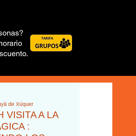
rsonas?
horario
scuento.
nyà de Xúquer
H VISITA A LA
GICA :