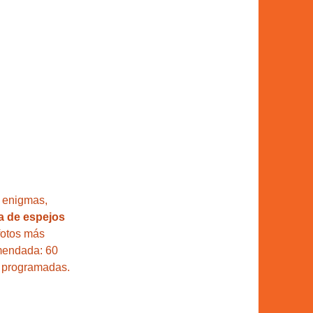
, enigmas, 
a de espejos 
fotos más 
omendada: 60 
s programadas.