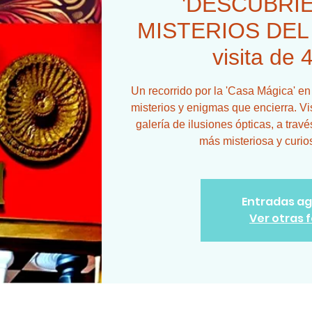
'DESCUBRI
MISTERIOS DEL 
visita de 
Un recorrido por la 'Casa Mágica' en
misterios y enigmas que encierra. Vis
galería de ilusiones ópticas, a tra
más misteriosa y curios
Entradas a
Ver otras 