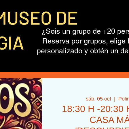
¿Sois un grupo de +20 pe
Reserva por grupos, elige 
personalizado y obtén un de
sáb, 05 oct
  |  
Poli
18:30 H -20:30 
CASA MÁ