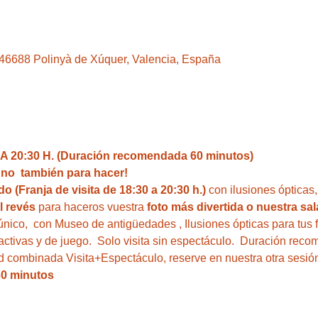
, 46688 Polinyà de Xúquer, Valencia, España
 20:30 H. (Duración recomendada 60 minutos)
i no  también para hacer!  
o (Franja de visita de 18:30 a 20:30 h.)
 con ilusiones ópticas
l revés
 para haceros vuestra 
foto más divertida o nuestra sal
único,  con Museo de antigüedades , Ilusiones ópticas para tus 
ractivas y de juego.  Solo visita sin espectáculo.  Duración rec
ad combinada Visita+Espectáculo, reserve en nuestra otra sesión
60 minutos