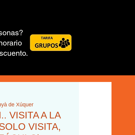
rsonas?
horario
scuento.
nyà de Xúquer
.. VISITA A LA
SOLO VISITA,