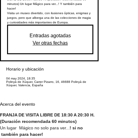
minutos) Un lugar Mágico para ver...! Y también para
hacer!
Visita un museo divertido, con ilusiones ópticas, enigmas y
juegos, pero que alberga una de las colecciones de magia
y curiosidades más importantes de Europa.
Entradas agotadas
Ver otras fechas
Horario y ubicación
04 may 2024, 18:35
Polinyà de Xúquer, Carrer Pizarro, 16, 46688 Polinyà de
Xúquer, Valencia, España
Acerca del evento
FRANJA DE VISITA LIBRE DE 18:30 A 20:30 H. 
(Duración recomendada 60 minutos)
Un lugar  Mágico no solo para ver...
! si no 
 también para hacer!  