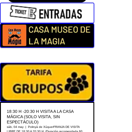
¿Sois un grupo de +20 personas? Reserva por
grupos, elige horario personalizado y obtén un
descuento.
18:30 H -20:30 H VISITA A LA CASA
MÁGICA (SOLO VISITA, SIN
ESPECTÁCULO)
sáb, 04 may
  |  
Polinyà de Xúquer
FRANJA DE VISITA
LIBRE DE 18:30 A 20:30 H. (Duración recomendada 60