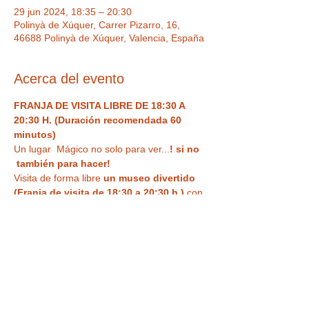
29 jun 2024, 18:35 – 20:30
Polinyà de Xúquer, Carrer Pizarro, 16,
46688 Polinyà de Xúquer, Valencia, España
Acerca del evento
FRANJA DE VISITA LIBRE DE 18:30 A 
20:30 H. (Duración recomendada 60 
minutos)
Un lugar  Mágico no solo para ver...
! si no 
 también para hacer!  
Visita de forma libre
 un museo divertido 
(Franja de visita de 18:30 a 20:30 h.)
 con 
ilusiones ópticas, enigmas, juegos y 
nuestra
 curiosa habitación al revés
 para 
haceros vuestra 
foto más divertida o 
nuestra sala de espejos deformantes y 
mágicos
. Un espacio único,  con Museo 
de antigüedades , Ilusiones ópticas para 
tus fotos más divertidas, enigmas, retos y 
áreas interactivas y de juego.  Solo visita 