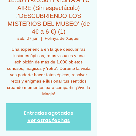
18:30 H -20:30 H VISITA A TU
AIRE (Sin espectáculo)
:'DESCUBRIENDO LOS
MISTERIOS DEL MUSEO' (de
4€ a 6 €) (1)
sáb, 07 jun
  |  
Polinyà de Xúquer
Una experiencia en la que descubrirás
ilusiones ópticas, retos visuales y una
exhibición de más de 1.000 objetos
curiosos, mágicos y 'retro'. Durante la visita
vas poderte hacer fotos épicas, resolver
retos y enigmas e ilusionar tus sentidos
creando momentos para compartir. ¡Vive la
Magia!
Entradas agotadas
Ver otras fechas