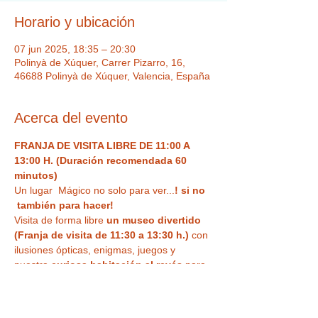
Horario y ubicación
07 jun 2025, 18:35 – 20:30
Polinyà de Xúquer, Carrer Pizarro, 16,
46688 Polinyà de Xúquer, Valencia, España
Acerca del evento
FRANJA DE VISITA LIBRE DE 11:00 A 
13:00 H. (Duración recomendada 60 
minutos)
Un lugar  Mágico no solo para ver...
! si no 
 también para hacer!  
Visita de forma libre
 un museo divertido 
(Franja de visita de 11:30 a 13:30 h.)
 con 
ilusiones ópticas, enigmas, juegos y 
nuestra
 curiosa habitación al revés
 para 
haceros vuestra 
foto más divertida o 
nuestra sala de espejos deformantes y 
mágicos
. Un espacio único,  con Museo 