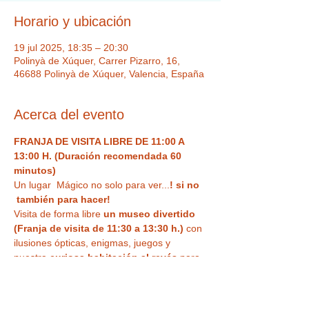
Horario y ubicación
19 jul 2025, 18:35 – 20:30
Polinyà de Xúquer, Carrer Pizarro, 16,
46688 Polinyà de Xúquer, Valencia, España
Acerca del evento
FRANJA DE VISITA LIBRE DE 11:00 A 
13:00 H. (Duración recomendada 60 
minutos)
Un lugar  Mágico no solo para ver...
! si no 
 también para hacer!  
Visita de forma libre
 un museo divertido 
(Franja de visita de 11:30 a 13:30 h.)
 con 
ilusiones ópticas, enigmas, juegos y 
nuestra
 curiosa habitación al revés
 para 
haceros vuestra 
foto más divertida o 
nuestra sala de espejos deformantes y 
mágicos
. Un espacio único,  con Museo 