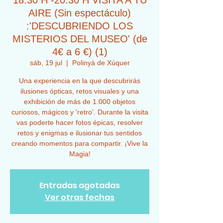
18:30 H -20:30 H VISITA A TU
AIRE (Sin espectáculo)
:'DESCUBRIENDO LOS
MISTERIOS DEL MUSEO' (de
4€ a 6 €) (1)
sáb, 19 jul
  |  
Polinyà de Xúquer
Una experiencia en la que descubrirás
ilusiones ópticas, retos visuales y una
exhibición de más de 1.000 objetos
curiosos, mágicos y 'retro'. Durante la visita
vas poderte hacer fotos épicas, resolver
retos y enigmas e ilusionar tus sentidos
creando momentos para compartir. ¡Vive la
Magia!
Entradas agotadas
Ver otras fechas