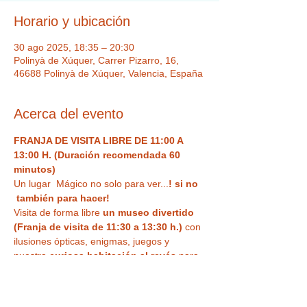
Horario y ubicación
30 ago 2025, 18:35 – 20:30
Polinyà de Xúquer, Carrer Pizarro, 16,
46688 Polinyà de Xúquer, Valencia, España
Acerca del evento
FRANJA DE VISITA LIBRE DE 11:00 A 
13:00 H. (Duración recomendada 60 
minutos)
Un lugar  Mágico no solo para ver...
! si no 
 también para hacer!  
Visita de forma libre
 un museo divertido 
(Franja de visita de 11:30 a 13:30 h.)
 con 
ilusiones ópticas, enigmas, juegos y 
nuestra
 curiosa habitación al revés
 para 
haceros vuestra 
foto más divertida o 
nuestra sala de espejos deformantes y 
mágicos
. Un espacio único,  con Museo 