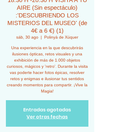
18:30 H -20:30 H VISITA A TU
AIRE (Sin espectáculo)
:'DESCUBRIENDO LOS
MISTERIOS DEL MUSEO' (de
4€ a 6 €) (1)
sáb, 30 ago
  |  
Polinyà de Xúquer
Una experiencia en la que descubrirás
ilusiones ópticas, retos visuales y una
exhibición de más de 1.000 objetos
curiosos, mágicos y 'retro'. Durante la visita
vas poderte hacer fotos épicas, resolver
retos y enigmas e ilusionar tus sentidos
creando momentos para compartir. ¡Vive la
Magia!
Entradas agotadas
Ver otras fechas