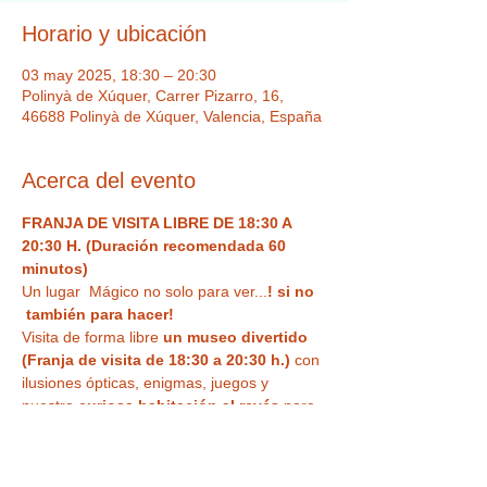
Horario y ubicación
03 may 2025, 18:30 – 20:30
Polinyà de Xúquer, Carrer Pizarro, 16,
46688 Polinyà de Xúquer, Valencia, España
Acerca del evento
FRANJA DE VISITA LIBRE DE 18:30 A 
20:30 H. (Duración recomendada 60 
minutos)
Un lugar  Mágico no solo para ver...
! si no 
 también para hacer!  
Visita de forma libre
 un museo divertido 
(Franja de visita de 18:30 a 20:30 h.)
 con 
ilusiones ópticas, enigmas, juegos y 
nuestra
 curiosa habitación al revés
 para 
haceros vuestra 
foto más divertida o 
nuestra sala de espejos deformantes y 
mágicos
. Un espacio único,  con Museo 