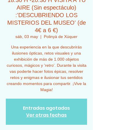
18:30 H -20:30 H VISITA A TU
AIRE (Sin espectáculo)
:'DESCUBRIENDO LOS
MISTERIOS DEL MUSEO' (de
4€ a 6 €)
sáb, 03 may
  |  
Polinyà de Xúquer
Una experiencia en la que descubrirás
ilusiones ópticas, retos visuales y una
exhibición de más de 1.000 objetos
curiosos, mágicos y 'retro'. Durante la visita
vas poderte hacer fotos épicas, resolver
retos y enigmas e ilusionar tus sentidos
creando momentos para compartir. ¡Vive la
Magia!
Entradas agotadas
Ver otras fechas