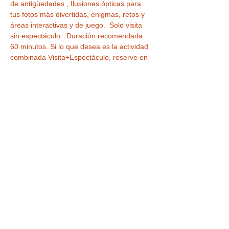
de antigüedades , Ilusiones ópticas para 
tus fotos más divertidas, enigmas, retos y 
áreas interactivas y de juego.  Solo visita 
sin espectáculo.  Duración recomendada: 
60 minutos. Si lo que desea es la actividad 
combinada Visita+Espectáculo, reserve en 
nuestra otra sesión de las 18:30 h.
Duración recomendada de la visita 60 
minutos
Tickets
Venta finalizada
Tipo de entrada
VISITA CASA MUSEO DE LA
MAGIA
Leer más