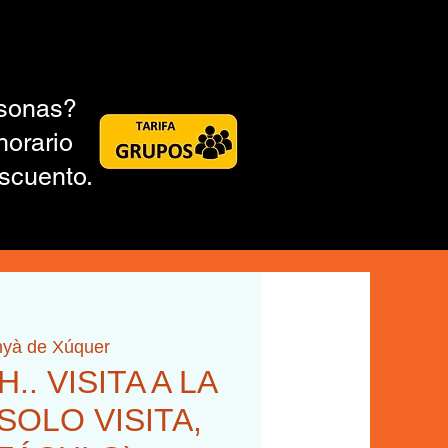
rsonas?
horario
scuento.
nyà de Xúquer
H.. VISITA A LA
SOLO VISITA,