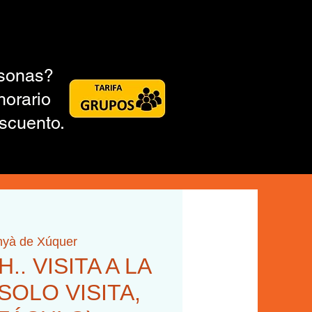
rsonas?
horario
scuento.
nyà de Xúquer
H.. VISITA A LA
SOLO VISITA,