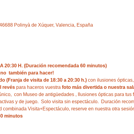
, 46688 Polinyà de Xúquer, Valencia, España
 20:30 H. (Duración recomendada 60 minutos)
i no  también para hacer!  
o (Franja de visita de 18:30 a 20:30 h.)
 con ilusiones ópticas
l revés
 para haceros vuestra 
foto más divertida o nuestra sal
único,  con Museo de antigüedades , Ilusiones ópticas para tus 
ractivas y de juego.  Solo visita sin espectáculo.  Duración rec
ad combinada Visita+Espectáculo, reserve en nuestra otra sesión
60 minutos