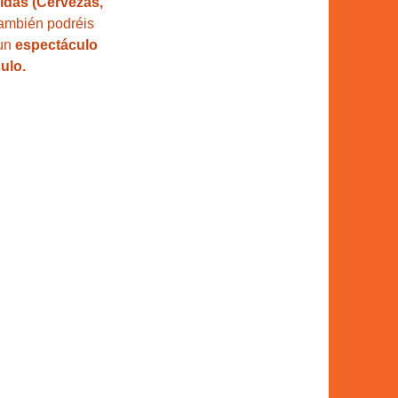
idas (Cervezas, 
también podréis 
un 
espectáculo 
ulo.