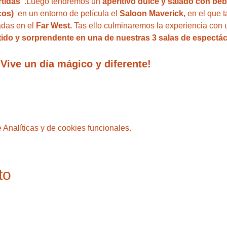
tidas  
.Luego tendremos un 
aperitivo dulce y salado con beb
cos) 
 en un entorno de película el
 Saloon Maverick, 
en el que 
das en el 
Far West. 
Tas ello culminaremos la experiencia con 
tido y sorprendente en una de nuestras 3 salas de espectác
¡Vive un día mágico y diferente!
Analíticas y de cookies funcionales.
to