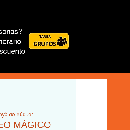
rsonas?
horario
scuento.
inyà de Xúquer
DEO MÁGICO