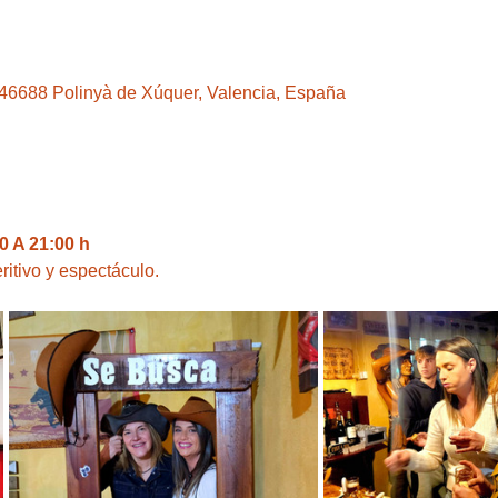
, 46688 Polinyà de Xúquer, Valencia, España
 A 21:00 h
ritivo y espectáculo.