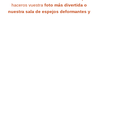
haceros vuestra 
foto más divertida o 
nuestra sala de espejos deformantes y 
mágicos, Galería de objetos imposibles, 
Curiosidades ópticas  y originales 
Photocalls con ilusiones  
.Luego 
tendremos un tardeo mágico 
con barra 
libre de bebidas (Cervezas, vino o cava, 
vermú, aguas y refrescos) y aperitivos
para acompañar en un entorno de película 
el
 Saloon Maverick
. Tas ello 
culminaremos la experiencia con un 
espectáculo de humor y magia, 
divertido y sorprendente en una de 
nuestras 3 salas de espectáculo.
¡Vive un día mágico y 
diferente!
LEER MÁS >