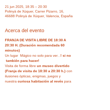
21 jun 2025, 18:35 – 20:30
Polinyà de Xúquer, Carrer Pizarro, 16,
46688 Polinyà de Xúquer, Valencia, España
Acerca del evento
FRANJA DE VISITA LIBRE DE 18:30 A 
20:30 H. (Duración recomendada 60 
minutos)
Un lugar  Mágico no solo para ver...
! si no 
 también para hacer!  
Visita de forma libre
 un museo divertido 
(Franja de visita de 18:30 a 20:30 h.)
 con 
ilusiones ópticas, enigmas, juegos y 
nuestra
 curiosa habitación al revés
 para 
haceros vuestra 
foto más divertida o 
nuestra sala de espejos deformantes y 
mágicos
. Un espacio único,  con Museo 
de antigüedades , Ilusiones ópticas para 
tus fotos más divertidas, enigmas, retos y 