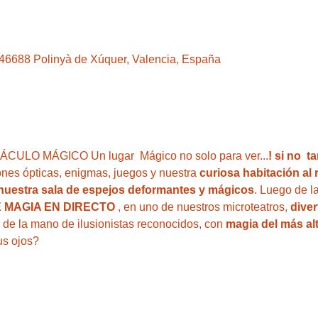
, 46688 Polinyà de Xúquer, Valencia, España
LO MÁGICO Un lugar  Mágico no solo para ver...
! si no  
iones ópticas, enigmas, juegos y nuestra
 curiosa habitación al 
 nuestra sala de espejos deformantes y mágicos
. Luego de la
 MAGIA EN DIRECTO
 , en uno de nuestros microteatros, 
diver
, de la mano de ilusionistas reconocidos, con 
magia del más alt
us ojos?