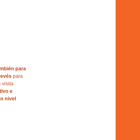
también para 
revés
 para 
 visita 
tivo e 
o nivel 