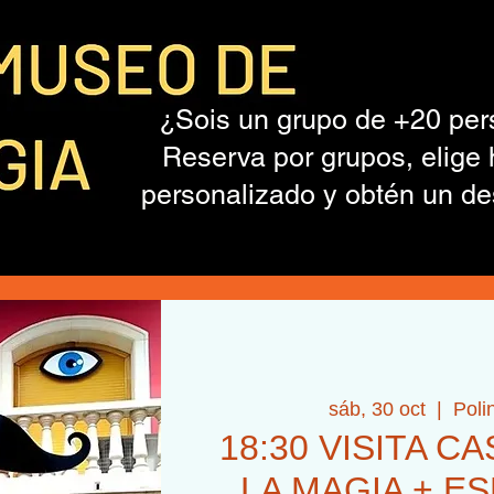
¿Sois un grupo de +20 pe
Reserva por grupos, elige 
personalizado y obtén un de
sáb, 30 oct
  |  
Poli
18:30 VISITA C
LA MAGIA + E