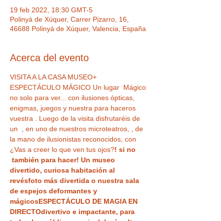
19 feb 2022, 18:30 GMT-5
Polinyà de Xúquer, Carrer Pizarro, 16,
46688 Polinyà de Xúquer, Valencia, España
Acerca del evento
VISITA A LA CASA MUSEO+ 
ESPECTÁCULO MÁGICO Un lugar  Mágico 
no solo para ver...
 con ilusiones ópticas, 
enigmas, juegos y nuestra
 para haceros 
vuestra 
. Luego de la visita disfrutaréis de 
un 
 , en uno de nuestros microteatros, 
, de 
la mano de ilusionistas reconocidos, con 
¿Vas a creer lo que ven tus ojos?
! si no 
 también para hacer! Un museo 
divertido,
 curiosa habitación al 
revés
foto más divertida o nuestra sala 
de espejos deformantes y 
mágicos
ESPECTÁCULO DE MAGIA EN 
DIRECTO
divertivo e impactante, para 