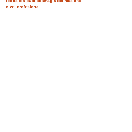
todos los públicos
magia del más alto 
nivel profesional. 
Tickets
Entradas agotadas
Tipo de entrada
VISITA +ESPECTÁCULO
Leer más
Precio
9,90 €
IVA incluido
Este evento está agotado